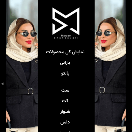
نمایش کل محصولات
بارانی
پالتو
ست
کت
شلوار
دامن